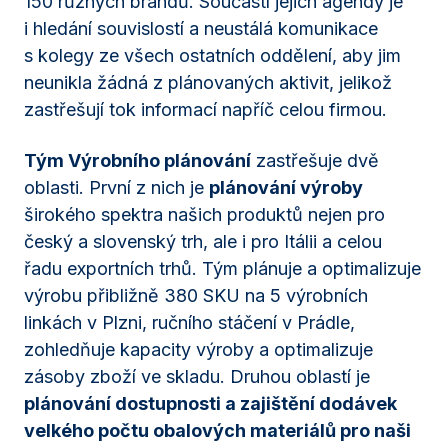
150 různých brandů. Součástí jejich agendy je
i hledání souvislostí a neustálá komunikace
s kolegy ze všech ostatních oddělení, aby jim
neunikla žádná z plánovaných aktivit, jelikož
zastřešují tok informací napříč celou firmou.
Tým Výrobního plánování
zastřešuje dvě
oblasti. První z nich je
plánování výroby
širokého spektra našich produktů nejen pro
český a slovenský trh, ale i pro Itálii a celou
řadu exportních trhů. Tým plánuje a optimalizuje
výrobu přibližně 380 SKU na 5 výrobních
linkách v Plzni, ručního stáčení v Prádle,
zohledňuje kapacity výroby a optimalizuje
zásoby zboží ve skladu. Druhou oblastí je
plánování dostupnosti a zajištění dodávek
velkého počtu obalových materiálů pro naši