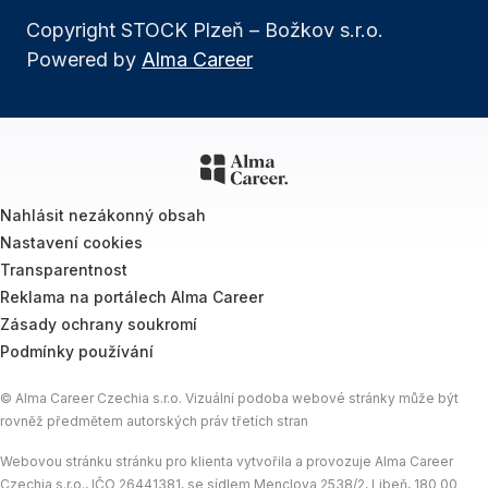
Copyright STOCK Plzeň – Božkov s.r.o.
Powered by
Alma Career
Nahlásit nezákonný obsah
Nastavení cookies
Transparentnost
Reklama na portálech Alma Career
Zásady ochrany soukromí
Podmínky používání
© Alma Career Czechia s.r.o. Vizuální podoba webové stránky může být
rovněž předmětem autorských práv třetích stran
Webovou stránku stránku pro klienta vytvořila a provozuje Alma Career
Czechia s.r.o., IČO 26441381, se sídlem Menclova 2538/2, Libeň, 180 00